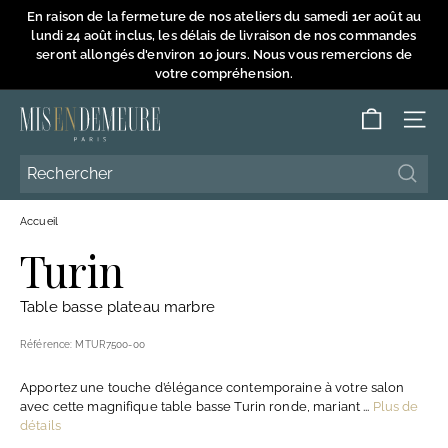
Passer
En raison de la fermeture de nos ateliers du samedi 1er août au
au
lundi 24 août inclus, les délais de livraison de nos commandes
Diaporama
contenu
seront allongés d'environ 10 jours. Nous vous remercions de
Pause
votre compréhension.
M
NAVI
i
s
Reche
Reche
e
Accueil
n
Turin
D
e
Table basse plateau marbre
m
e
Référence:
MTUR7500-00
u
Apportez une touche d’élégance contemporaine à votre salon
r
avec cette magnifique table basse Turin ronde, mariant ...
Plus de
e
détails