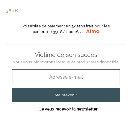
Prix
380€
380€
régulier
Possibilité de paiement
en 3x sans frais
pour les
paniers de 350€ à 2000€ via
Victime de son succès
Nous vous informerons lorsque ce produit sera disponible.
Me prévenir
Je veux recevoir la newsletter