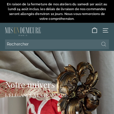
Passer
En raison de la fermeture de nos ateliers du samedi 1er août au
au
lundi 24 août inclus, les délais de livraison de nos commandes
Diaporama
contenu
seront allongés d'environ 10 jours. Nous vous remercions de
Pause
votre compréhension.
M
NAVI
i
s
Reche
Reche
e
n
D
e
m
Notre univers
e
u
L'ÉLÉGANCE À LA FRANÇAISE
r
e