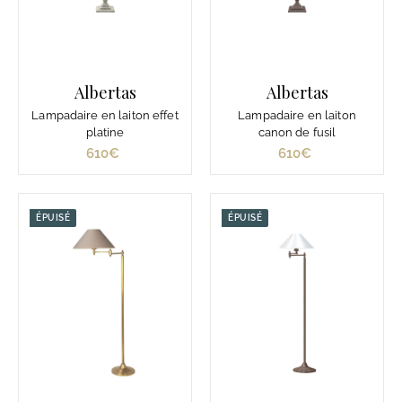
Albertas
Albertas
Lampadaire en laiton effet
Lampadaire en laiton
platine
canon de fusil
610€
6
610€
6
1
1
0
0
€
€
ÉPUISÉ
ÉPUISÉ