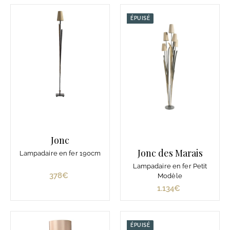
€
8
€
ÉPUISÉ
Jonc
Jonc des Marais
Lampadaire en fer 190cm
Lampadaire en fer Petit
378€
3
Modèle
7
1.134€
1
8
.
€
1
3
ÉPUISÉ