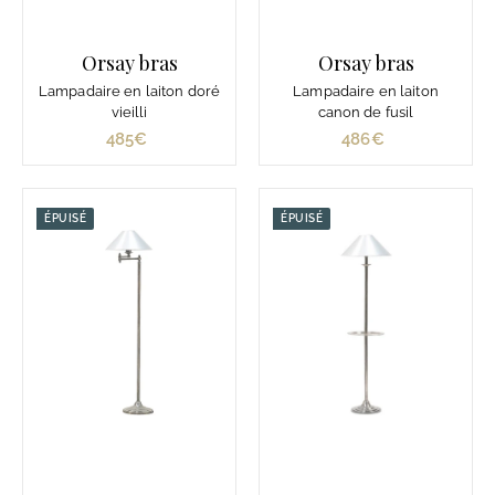
Orsay bras
Orsay bras
Lampadaire en laiton doré
Lampadaire en laiton
vieilli
canon de fusil
485€
4
486€
4
8
8
5
6
€
€
ÉPUISÉ
ÉPUISÉ