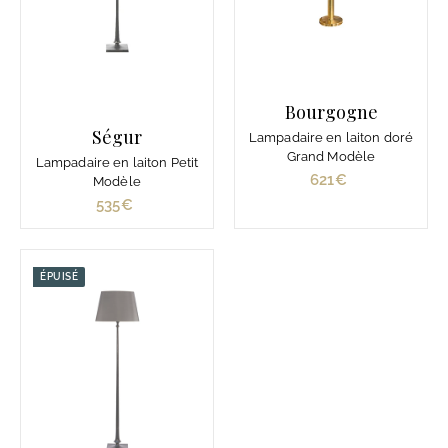
Bourgogne
Ségur
Lampadaire en laiton doré
Grand Modèle
Lampadaire en laiton Petit
621€
6
Modèle
2
535€
5
1
3
€
5
€
ÉPUISÉ