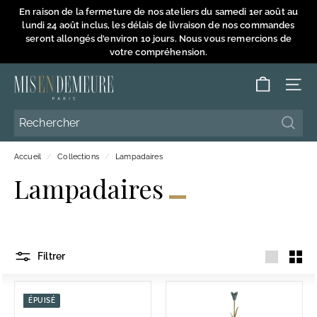
Passer
En raison de la fermeture de nos ateliers du samedi 1er août au
au
lundi 24 août inclus, les délais de livraison de nos commandes
Diaporama
contenu
seront allongés d'environ 10 jours. Nous vous remercions de
Pause
votre compréhension.
M
NAVI
i
s
Reche
Reche
e
Accueil
/
Collections
/
Lampadaires
n
Lampadaires
D
e
m
e
Filtrer
u
Grande
Petit
r
e
ÉPUISÉ