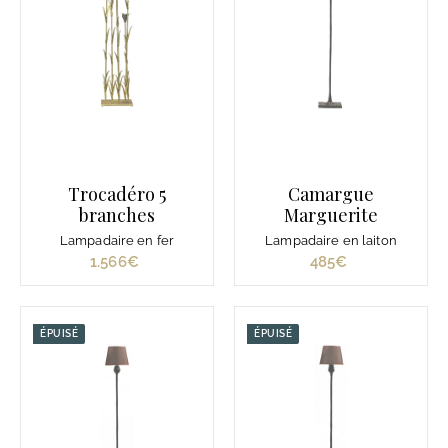
Trocadéro 5
Camargue
branches
Marguerite
Lampadaire en fer
Lampadaire en laiton
1.566€
1
485€
4
.
8
5
5
6
€
ÉPUISÉ
ÉPUISÉ
6
€