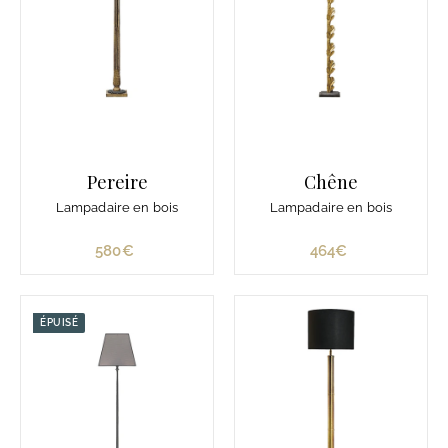
Pereire
Chêne
Lampadaire en bois
Lampadaire en bois
580€
5
464€
4
8
6
0
4
€
€
ÉPUISÉ