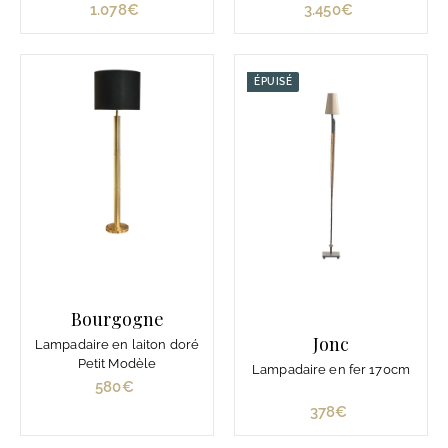
1.078€
1
3.450€
3
.
.
0
4
7
5
ÉPUISÉ
8
0
€
€
Bourgogne
Jonc
Lampadaire en laiton doré
Petit Modèle
Lampadaire en fer 170cm
580€
5
8
378€
3
0
7