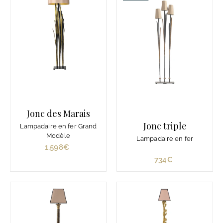
4
€
Jonc des Marais
Jonc triple
Lampadaire en fer Grand
Modèle
Lampadaire en fer
1.598€
1
.
734€
7
5
3
9
4
8
€
€