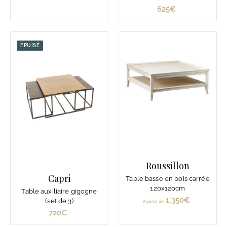
p
625€
6
a
2
r
5
t
€
ÉPUISÉ
i
r
d
e
1
.
1
2
9
€
Roussillon
Capri
Table basse en bois carrée
120x120cm
Table auxiliaire gigogne
1.350€
À
(set de 3)
À partir de
p
720€
7
a
2