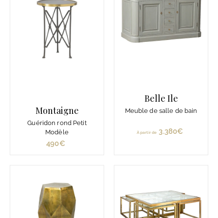
€
Belle Ile
Montaigne
Meuble de salle de bain
Guéridon rond Petit
3.380€
À
Modèle
À partir de
p
490€
4
a
9
r
0
t
€
i
r
d
e