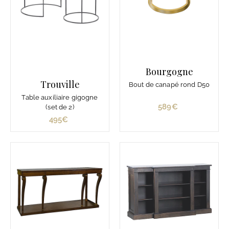
e
1
.
2
1
0
Bourgogne
€
Trouville
Bout de canapé rond D50
Table auxiliaire gigogne
589€
5
(set de 2)
8
495€
4
9
9
€
5
€