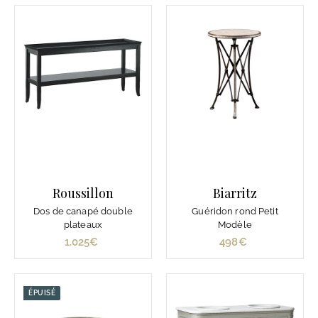
0
0
€
€
Roussillon
Biarritz
Dos de canapé double
Guéridon rond Petit
plateaux
Modèle
1.025€
1
498€
4
.
9
0
8
2
€
ÉPUISÉ
5