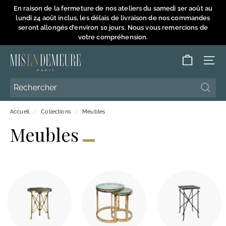
Passer
En raison de la fermeture de nos ateliers du samedi 1er août au
au
lundi 24 août inclus, les délais de livraison de nos commandes
Diaporama
contenu
seront allongés d'environ 10 jours. Nous vous remercions de
Pause
votre compréhension.
M
NAVI
i
s
Reche
Reche
e
Accueil
/
Collections
/
Meubles
n
Meubles
D
e
m
e
u
r
e