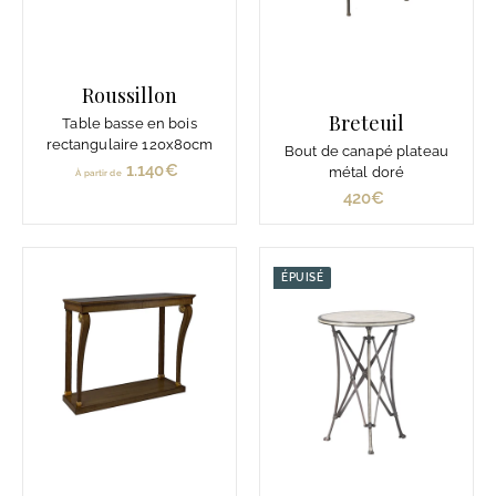
Roussillon
Breteuil
Table basse en bois
rectangulaire 120x80cm
Bout de canapé plateau
1.140€
À
métal doré
À partir de
p
420€
4
a
2
r
0
t
€
ÉPUISÉ
i
r
d
e
1
.
1
4
0