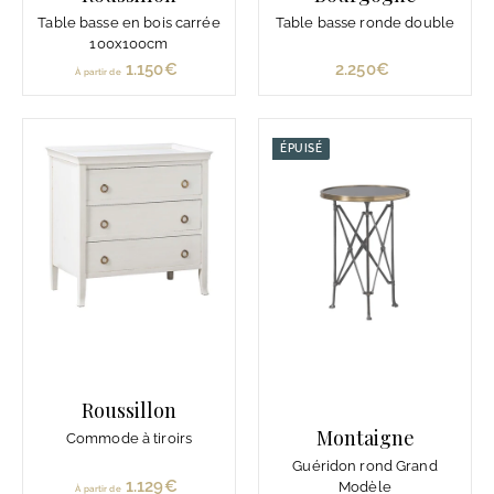
Table basse en bois carrée
Table basse ronde double
100x100cm
1.150€
À
2.250€
2
À partir de
p
.
a
2
r
5
ÉPUISÉ
t
0
i
€
r
d
e
1
.
1
5
0
Roussillon
€
Montaigne
Commode à tiroirs
Guéridon rond Grand
1.129€
À
Modèle
À partir de