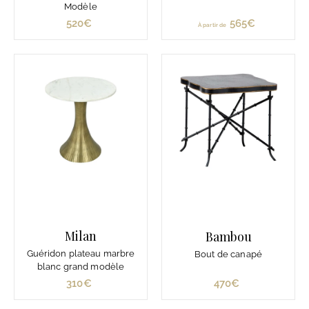
Modèle
520€
5
565€
À
À partir de
2
p
0
a
€
r
t
i
r
d
e
5
6
5
€
Milan
Bambou
Guéridon plateau marbre
Bout de canapé
blanc grand modèle
310€
3
470€
4
1
7