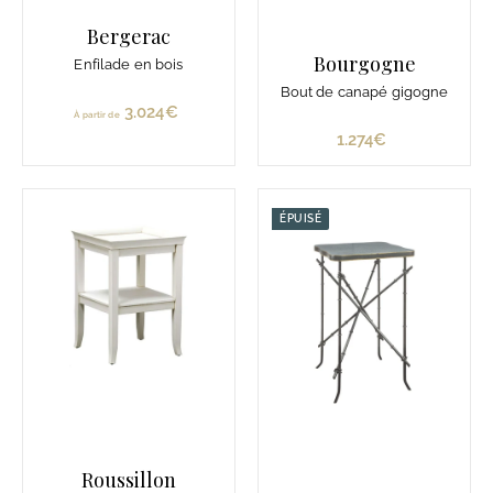
Bergerac
Bourgogne
Enfilade en bois
Bout de canapé gigogne
3.024€
À
À partir de
p
1.274€
1
a
.
r
2
t
7
ÉPUISÉ
i
4
r
€
d
e
3
.
0
2
4
€
Roussillon