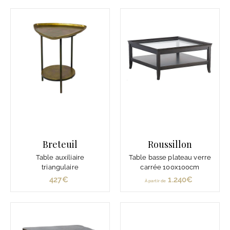
r
0
t
€
i
r
d
e
1
.
3
5
0
€
Breteuil
Roussillon
Table auxiliaire
Table basse plateau verre
triangulaire
carrée 100x100cm
427€
4
1.240€
À
À partir de
2
p
7
a
€
r
t