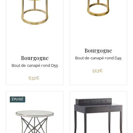
e
7
7
8
€
Bourgogne
Bourgogne
Bout de canapé rond D45
Bout de canapé rond D55
513€
5
1
632€
6
3
3
€
2
€
ÉPUISÉ