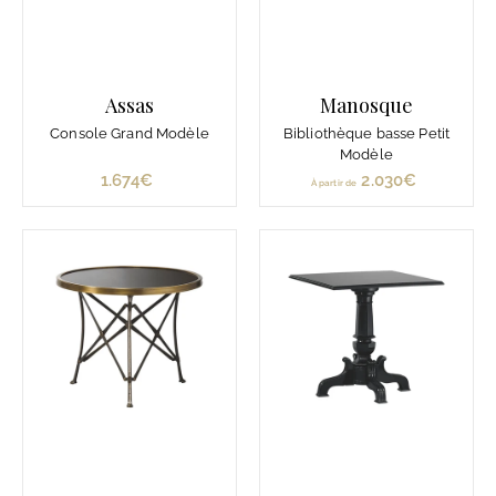
Assas
Manosque
Console Grand Modèle
Bibliothèque basse Petit
Modèle
1.674€
1
2.030€
À
À partir de
.
p
6
a
7
r
4
t
€
i
r
d
e
2
.
0
3