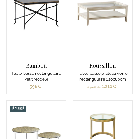
i
r
d
e
1
.
2
4
0
Bambou
Roussillon
€
Table basse rectangulaire
Table basse plateau verre
Petit Modèle
rectangulaire 120x80cm
598€
5
1.210€
À
À partir de
9
p
8
a
€
r
ÉPUISÉ
t
i
r
d