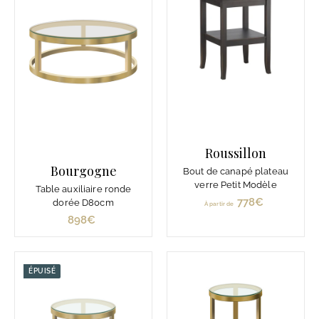
€
€
Roussillon
Bourgogne
Bout de canapé plateau
verre Petit Modèle
Table auxiliaire ronde
778€
À
dorée D80cm
À partir de
p
898€
8
a
9
r
8
t
€
ÉPUISÉ
i
r
d