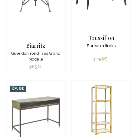
Roussillon
Biarritz
Bureau à tiroirs
Guéridon rond Très Grand
1.458€
1
Modèle
.
965€
9
4
6
5
5
8
€
ÉPUISÉ
€