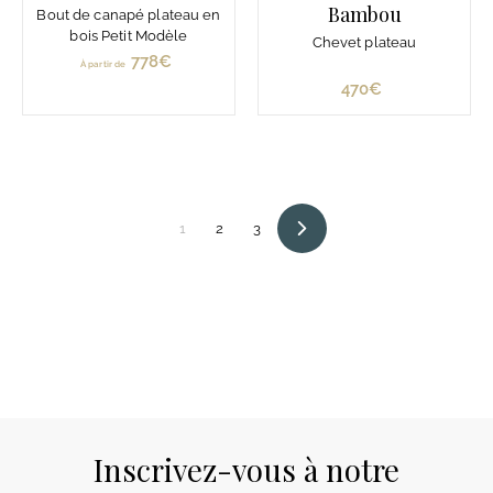
Bambou
Bout de canapé plateau en
bois Petit Modèle
Chevet plateau
778€
À
À partir de
p
470€
4
a
7
r
0
t
€
i
r
1
2
3
d
Suivant
e
7
7
8
€
Inscrivez-vous à notre