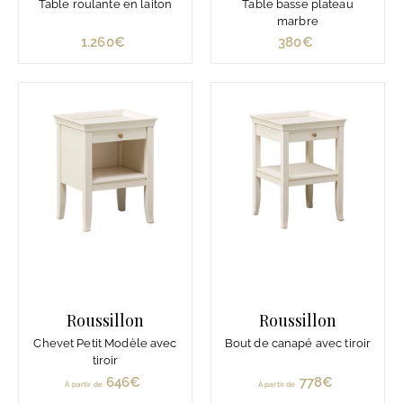
Table roulante en laiton
Table basse plateau
marbre
1.260€
1
380€
3
.
8
2
0
6
€
0
€
Roussillon
Roussillon
Chevet Petit Modèle avec
Bout de canapé avec tiroir
tiroir
646€
À
778€
À
À partir de
À partir de
p
p