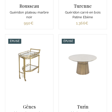
0
Rousseau
Turenne
€
Guéridon plateau marbre
Guéridon carré en bois
noir
Patine Ebène
950€
9
1.366€
1
5
.
0
3
€
6
ÉPUISÉ
ÉPUISÉ
6
€
Gênes
Turin