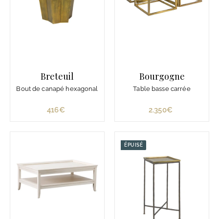
3
.
3
8
0
€
Breteuil
Bourgogne
Bout de canapé hexagonal
Table basse carrée
416€
4
2.350€
2
1
.
6
3
€
5
ÉPUISÉ
0
€