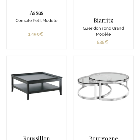
€
Assas
Biarritz
Console Petit Modèle
Guéridon rond Grand
1.490€
1
Modèle
.
535€
5
4
3
9
5
0
€
€
Roussillon
Bourgogne