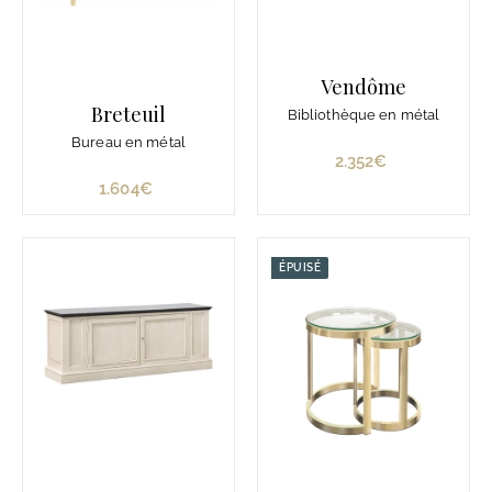
Vendôme
Breteuil
Bibliothèque en métal
Bureau en métal
2.352€
2
.
1.604€
1
3
.
5
6
2
0
ÉPUISÉ
€
4
€