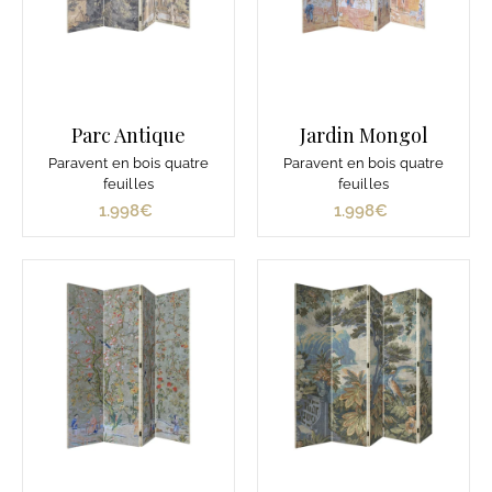
Parc Antique
Jardin Mongol
Paravent en bois quatre
Paravent en bois quatre
feuilles
feuilles
1.998€
1
1.998€
1
.
.
9
9
9
9
8
8
€
€