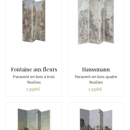
Fontaine aux fleurs
Haussmann
Paravent en bois à trois
Paravent en bois quatre
feuilles
feuilles
1.998€
1
1.998€
1
.
.
9
9
9
9
8
8
€
€