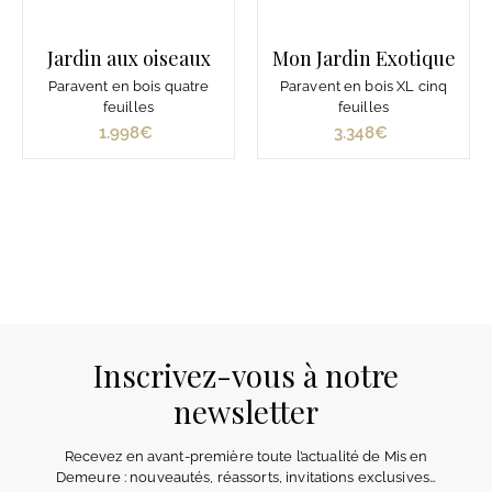
Jardin aux oiseaux
Mon Jardin Exotique
Paravent en bois quatre
Paravent en bois XL cinq
feuilles
feuilles
1.998€
1
3.348€
3
.
.
9
3
9
4
8
8
€
€
Inscrivez-vous à notre
newsletter
Recevez en avant-première toute l’actualité de Mis en
Demeure : nouveautés, réassorts, invitations exclusives…