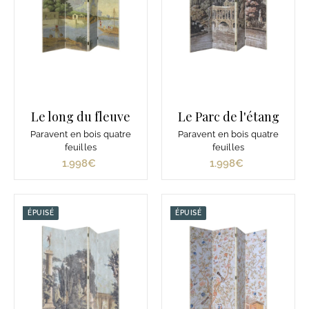
Le long du fleuve
Le Parc de l'étang
Paravent en bois quatre
Paravent en bois quatre
feuilles
feuilles
1.998€
1
1.998€
1
.
.
9
9
9
9
ÉPUISÉ
ÉPUISÉ
8
8
€
€