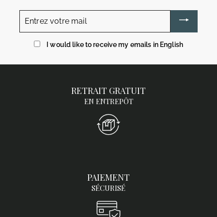
Entrez
votre
mail
I would like to receive my emails in English
RETRAIT GRATUIT
EN ENTREPÔT
PAIEMENT
SÉCURISÉ