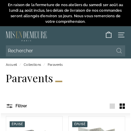
Passer
En raison de la fermeture de nos ateliers du samedi 1er août au
au
lundi 24 août inclus, les délais de livraison de nos commandes
Diaporama
contenu
seront allongés d'environ 10 jours. Nous vous remercions de
Pause
votre compréhension.
M
NAVI
i
s
Reche
Reche
e
Accueil
/
Collections
/
Paravents
n
Paravents
D
e
m
e
Filtrer
u
Grande
Petit
r
e
ÉPUISÉ
ÉPUISÉ