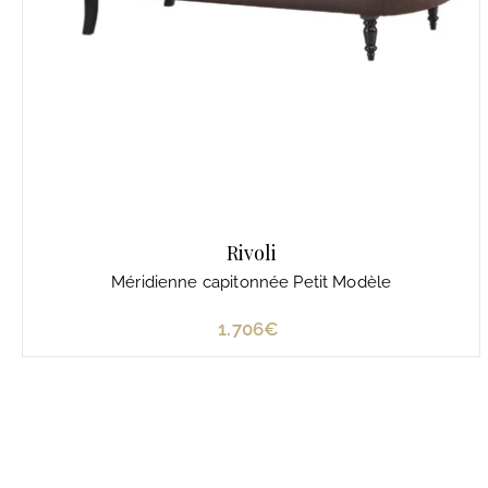
Rivoli
Méridienne capitonnée Petit Modèle
1.706€
1
.
7
0
6
€