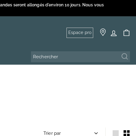
mandes seront allongés d'environ 10 jours. Nous vous
Espace pro
Rech
Trier