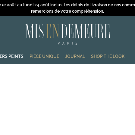
 1er août au lundi 24 août inclus, les délais de livraison de nos com
remercions de votre compréhension.
Diaporama
Pause
M
i
s
e
IERS PEINTS
PIÈCE UNIQUE
JOURNAL
SHOP THE LOOK
n
D
e
m
e
u
r
e