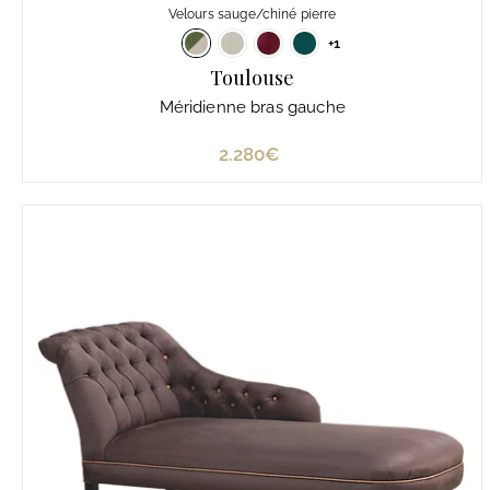
Velours sauge/chiné pierre
+1
Toulouse
Méridienne bras gauche
2.280€
2
.
2
8
0
€