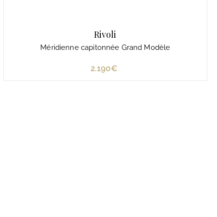
Rivoli
Méridienne capitonnée Grand Modèle
2.190€
2
.
1
9
0
€