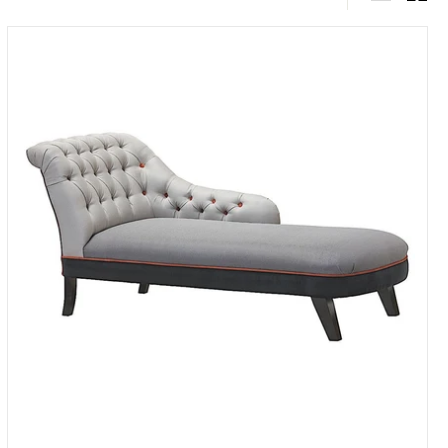
par
Grande
Peti