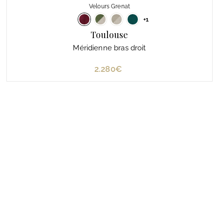
Velours Grenat
+1
Toulouse
Méridienne bras droit
2.280€
2
.
2
8
0
€