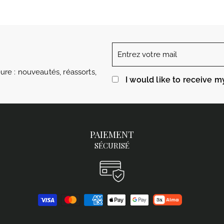
Entrez
votre
re : nouveautés, réassorts,
mail
I would like to receive m
PAIEMENT
SÉCURISÉ