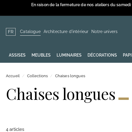
Passer
En raison de la fermeture de nos ateliers du samedi
au
contenu
Catalogue
Architecture d'intérieur
Notre univers
FR
ASSISES
MEUBLES
LUMINAIRES
DÉCORATIONS
PAP
Accueil
/
Collections
/
Chaises longues
Chaises longues
4 articles