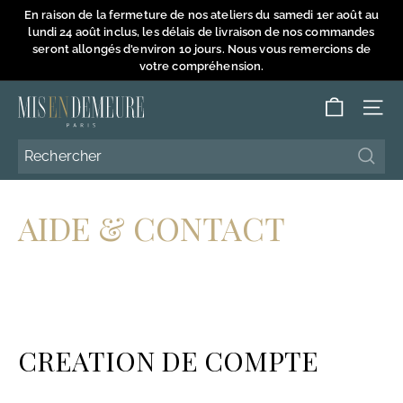
Passer
En raison de la fermeture de nos ateliers du samedi 1er août au
au
lundi 24 août inclus, les délais de livraison de nos commandes
Diaporama
contenu
seront allongés d'environ 10 jours. Nous vous remercions de
Pause
votre compréhension.
M
NAVI
i
s
Reche
Reche
e
n
AIDE & CONTACT
D
e
m
e
u
CREATION DE COMPTE
r
e