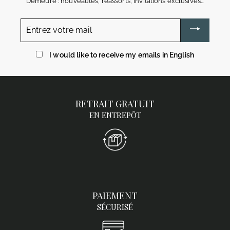
Demeure : nouveautés, réassorts, invitations exclusives…
Entrez
votre
mail
I would like to receive my emails in English
RETRAIT GRATUIT
EN ENTREPÔT
PAIEMENT
SÉCURISÉ