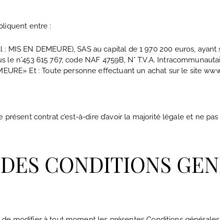
liquent entre :
IS EN DEMEURE), SAS au capital de 1 970 200 euros, ayant s
s le n°453 615 767, code NAF 4759B, N° T.V.A. Intracommunautai
URE» Et : Toute personne effectuant un achat sur le site 
présent contrat c’est-à-dire d’avoir la majorité légale et ne pas 
N DES CONDITIONS GE
 de modifier à tout moment les présentes Conditions générales