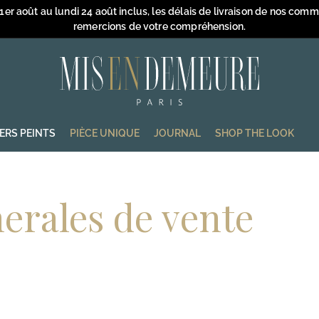
 1er août au lundi 24 août inclus, les délais de livraison de nos com
remercions de votre compréhension.
Diaporama
Pause
M
i
s
e
IERS PEINTS
PIÈCE UNIQUE
JOURNAL
SHOP THE LOOK
n
D
e
erales de vente
m
e
u
r
e