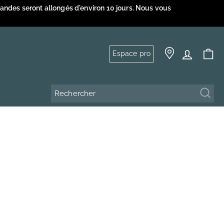
mandes seront allongés d'environ 10 jours. Nous vous
Espace pro
Rech