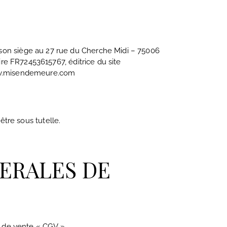
on siège au 27 rue du Cherche Midi – 75006
re FR72453615767, éditrice du site
www.misendemeure.com
être sous tutelle.
NERALES DE
 de vente « CGV ».