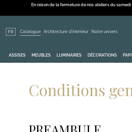
Passer
En raison de la fermeture de nos ateliers du samedi
au
contenu
Catalogue
Architecture d'intérieur
Notre univers
FR
ASSISES
MEUBLES
LUMINAIRES
DÉCORATIONS
PAP
Conditions gen
PREAMBULE