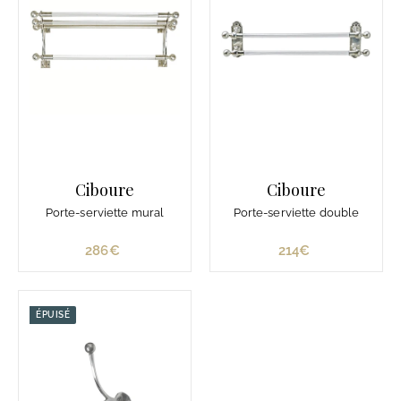
Ciboure
Ciboure
Porte-serviette mural
Porte-serviette double
286€
2
214€
2
8
1
6
4
€
€
ÉPUISÉ