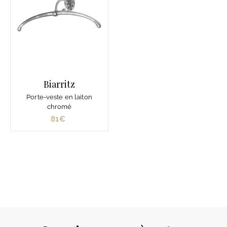
Biarritz
Porte-veste en laiton
chromé
81€
8
1
€