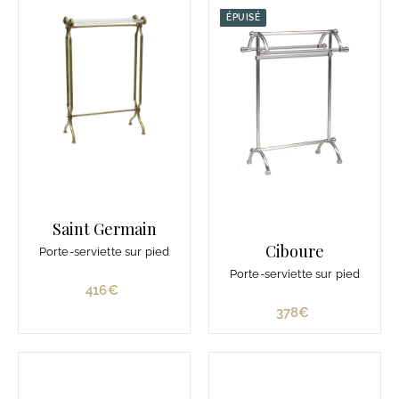
ÉPUISÉ
Saint Germain
Ciboure
Porte-serviette sur pied
Porte-serviette sur pied
416€
4
1
378€
3
6
7
€
8
€