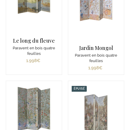
Le long du fleuve
Jardin Mongol
Paravent en bois quatre
feuilles
Paravent en bois quatre
1.998€
1
feuilles
.
1.998€
1
9
.
9
9
8
9
ÉPUISÉ
€
8
€