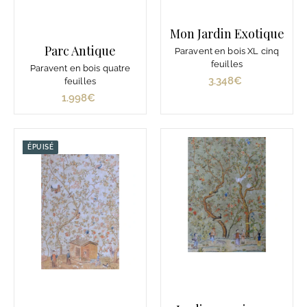
Mon Jardin Exotique
Parc Antique
Paravent en bois XL cinq
feuilles
Paravent en bois quatre
3.348€
3
feuilles
.
1.998€
1
3
.
4
9
8
9
ÉPUISÉ
€
8
€