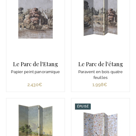
€
€
Le Parc de l'Etang
Le Parc de l'étang
Papier peint panoramique
Paravent en bois quatre
feuilles
2.430€
2
1.998€
1
.
.
4
9
3
9
ÉPUISÉ
0
8
€
€