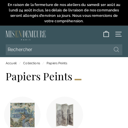
Passer
En raison de la fermeture de nos ateliers du samedi 1er août au
au
lundi 24 août inclus, les délais de livraison de nos commandes
Diaporama
contenu
seront allongés d'environ 10 jours. Nous vous remercions de
Pause
votre compréhension.
M
NAVI
i
s
Reche
Reche
e
Accueil
/
Collections
/
Papiers Peints
n
Papiers Peints
D
e
m
e
u
r
e