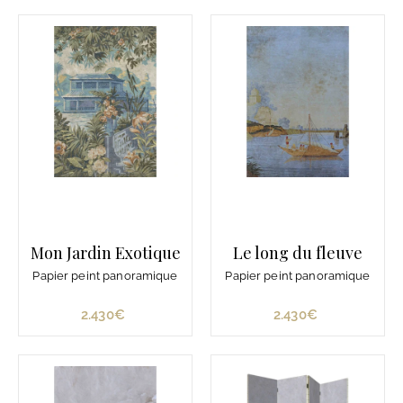
9
4
9
3
8
0
€
€
Mon Jardin Exotique
Le long du fleuve
Papier peint panoramique
Papier peint panoramique
2.430€
2
2.430€
2
.
.
4
4
3
3
0
0