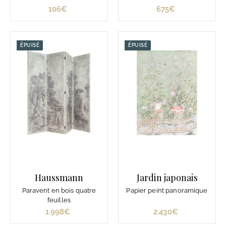
106€
1
675€
6
0
7
6
5
€
€
ÉPUISÉ
ÉPUISÉ
Haussmann
Jardin japonais
Paravent en bois quatre
Papier peint panoramique
feuilles
1.998€
1
2.430€
2
.
.