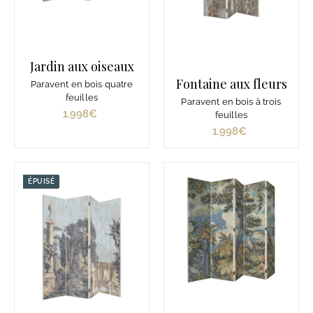
Jardin aux oiseaux
Fontaine aux fleurs
Paravent en bois quatre
feuilles
Paravent en bois à trois
1.998€
1
feuilles
.
1.998€
1
9
.
9
9
8
9
ÉPUISÉ
€
8
€