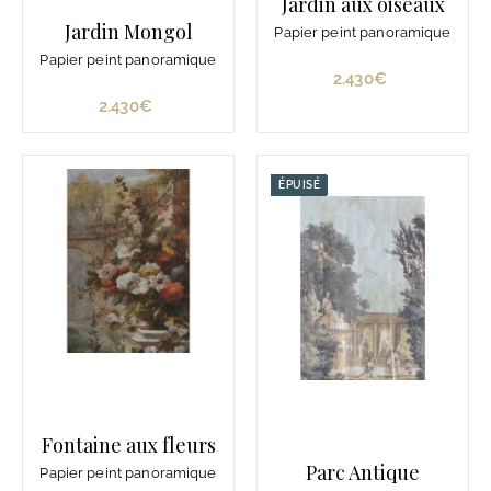
Jardin aux oiseaux
Jardin Mongol
Papier peint panoramique
Papier peint panoramique
2.430€
2
.
2.430€
2
4
.
3
4
0
3
ÉPUISÉ
€
0
€
Fontaine aux fleurs
Parc Antique
Papier peint panoramique