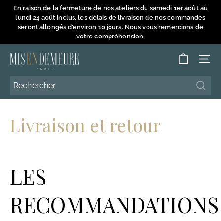
Passer
En raison de la fermeture de nos ateliers du samedi 1er août au
au
lundi 24 août inclus, les délais de livraison de nos commandes
Diaporama
contenu
seront allongés d'environ 10 jours. Nous vous remercions de
Pause
votre compréhension.
M
NAVI
i
s
Reche
Reche
e
n
Livraison et retour
D
e
m
LES
e
u
r
RECOMMANDATIONS
e