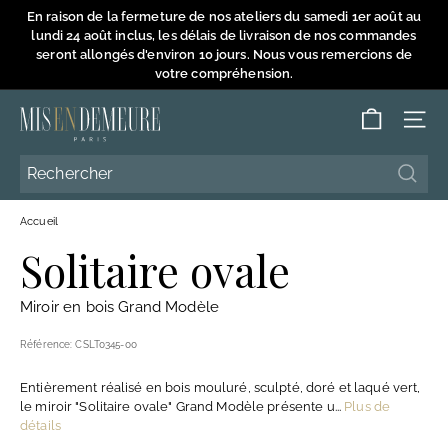
Passer
En raison de la fermeture de nos ateliers du samedi 1er août au
au
lundi 24 août inclus, les délais de livraison de nos commandes
Diaporama
contenu
seront allongés d'environ 10 jours. Nous vous remercions de
Pause
votre compréhension.
M
NAVI
i
s
Reche
Reche
e
Accueil
n
Solitaire ovale
D
e
Miroir en bois Grand Modèle
m
e
Référence:
CSLT0345-00
u
Entièrement réalisé en bois mouluré, sculpté, doré et laqué vert,
r
le miroir "Solitaire ovale" Grand Modèle présente u...
Plus de
e
détails