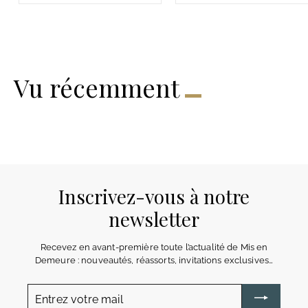
9
5
7
3
€
€
Vu récemment
Inscrivez-vous à notre
newsletter
Recevez en avant-première toute l’actualité de Mis en
Demeure : nouveautés, réassorts, invitations exclusives…
Entrez
votre