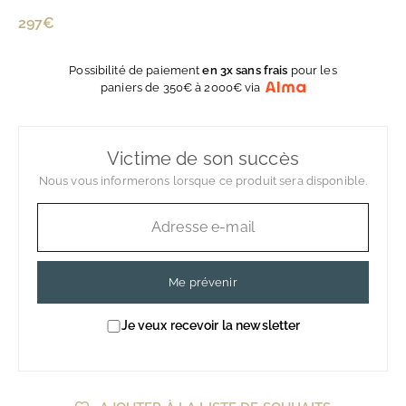
Prix
297€
297€
régulier
Possibilité de paiement
en 3x sans frais
pour les
paniers de 350€ à 2000€ via
Victime de son succès
Nous vous informerons lorsque ce produit sera disponible.
Me prévenir
Je veux recevoir la newsletter