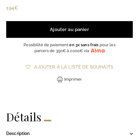
Prix
194€
194€
régulier
Ajouter au panier
Possibilité de paiement
en 3x sans frais
pour les
paniers de 350€ à 2000€ via
AJOUTER À LA LISTE DE SOUHAITS
Imprimer
Détails
Description