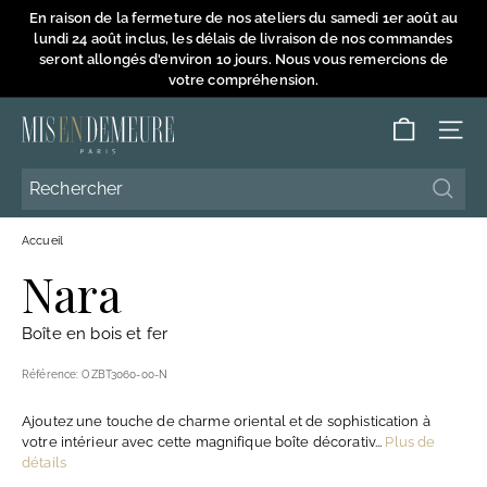
Passer
En raison de la fermeture de nos ateliers du samedi 1er août au
au
lundi 24 août inclus, les délais de livraison de nos commandes
Diaporama
contenu
seront allongés d'environ 10 jours. Nous vous remercions de
Pause
votre compréhension.
M
NAVI
i
s
Reche
Reche
e
Accueil
n
Nara
D
e
Boîte en bois et fer
m
e
Référence:
OZBT3060-00-N
u
Ajoutez une touche de charme oriental et de sophistication à
r
votre intérieur avec cette magnifique boîte décorativ...
Plus de
e
détails