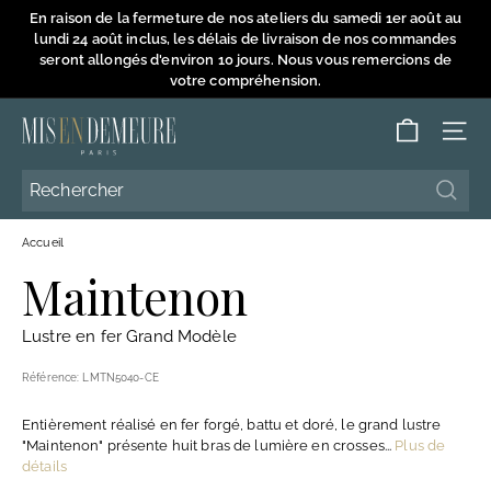
Passer
En raison de la fermeture de nos ateliers du samedi 1er août au
au
lundi 24 août inclus, les délais de livraison de nos commandes
Diaporama
contenu
seront allongés d'environ 10 jours. Nous vous remercions de
Pause
votre compréhension.
M
NAVI
i
s
Reche
Reche
e
Accueil
n
Maintenon
D
e
Lustre en fer Grand Modèle
m
e
Référence:
LMTN5040-CE
u
Entièrement réalisé en fer forgé, battu et doré, le grand lustre
r
"Maintenon" présente huit bras de lumière en crosses...
Plus de
e
détails