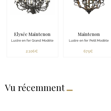
Elysée Maintenon
Maintenon
Lustre en fer Grand Modèle
Lustre en fer Petit Modèle
2.106€
2
675€
6
.
7
1
5
0
€
6
€
Vu récemment