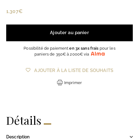
Prix
1.307€
1.307€
régulier
Ajouter au panier
Possibilité de paiement
en 3x sans frais
pour les
paniers de 350€ à 2000€ via
AJOUTER À LA LISTE DE SOUHAITS
Imprimer
Détails
Description