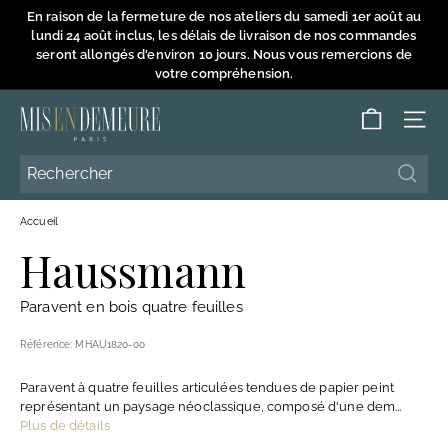
Passer
En raison de la fermeture de nos ateliers du samedi 1er août au
au
lundi 24 août inclus, les délais de livraison de nos commandes
Diaporama
contenu
seront allongés d'environ 10 jours. Nous vous remercions de
Pause
votre compréhension.
M
NAVI
i
s
Reche
Reche
e
Accueil
n
Haussmann
D
e
Paravent en bois quatre feuilles
m
e
Référence:
MHAU1820-00
u
Paravent à quatre feuilles articulées tendues de papier peint
r
représentant un paysage néoclassique, composé d'une dem...
e
Plus de détails