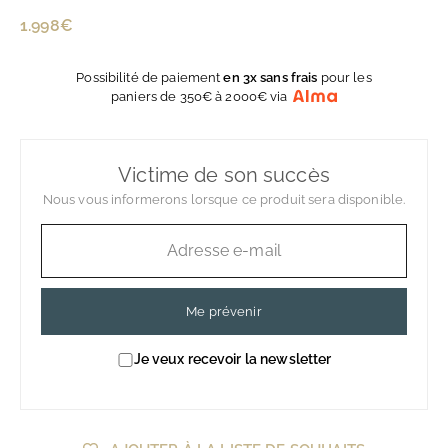
Prix
1.998€
1.998€
régulier
Possibilité de paiement
en 3x sans frais
pour les
paniers de 350€ à 2000€ via
Victime de son succès
Nous vous informerons lorsque ce produit sera disponible.
Me prévenir
Je veux recevoir la newsletter