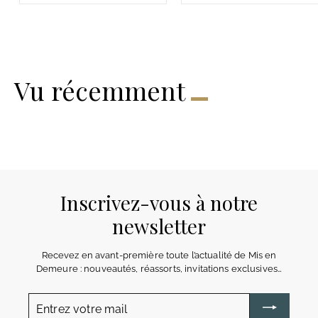
.
.
9
9
9
9
8
8
€
€
Vu récemment
Inscrivez-vous à notre
newsletter
Recevez en avant-première toute l’actualité de Mis en
Demeure : nouveautés, réassorts, invitations exclusives…
Entrez
votre