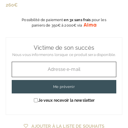
Prix
260€
260€
régulier
Possibilité de paiement
en 3x sans frais
pour les
paniers de 350€ à 2000€ via
Victime de son succès
Nous vous informerons lorsque ce produit sera disponible.
Me prévenir
Je veux recevoir la newsletter
AJOUTER À LA LISTE DE SOUHAITS