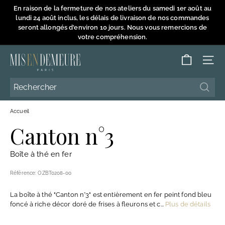
Passer
En raison de la fermeture de nos ateliers du samedi 1er août au
au
lundi 24 août inclus, les délais de livraison de nos commandes
Diaporama
contenu
seront allongés d'environ 10 jours. Nous vous remercions de
Pause
votre compréhension.
M
NAVI
i
s
Reche
Reche
e
Accueil
n
Canton n°3
D
e
Boîte à thé en fer
m
e
Référence:
OZBT0208-00
u
La boîte à thé "Canton n°3" est entièrement en fer peint fond bleu
r
foncé à riche décor doré de frises à fleurons et c...
Plus de détails
e