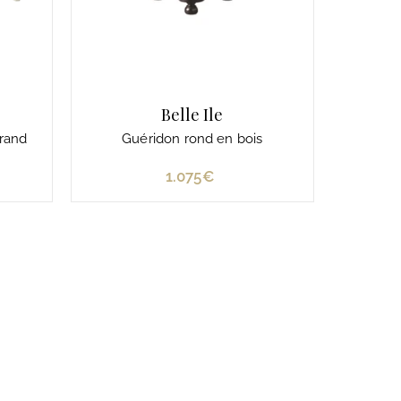
Belle Ile
Grand
Guéridon rond en bois
1.075€
1
.
0
7
5
€