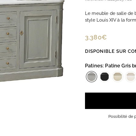
Le meuble de salle de b
style Louis XIV à la form
Prix
3.380€
3.380€
régulier
DISPONIBLE SUR C
Patines
:
Patine Gris 
Possibilité de