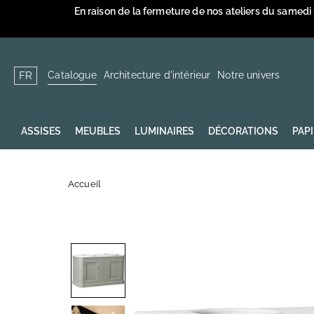
Passer
En raison de la fermeture de nos ateliers du samedi
au
contenu
Catalogue
Architecture d'intérieur
Notre univers
FR
ASSISES
MEUBLES
LUMINAIRES
DÉCORATIONS
PAP
Accueil