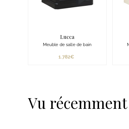
Lucca
Meuble de salle de bain
1.782€
1
.
7
8
2
€
Vu récemment