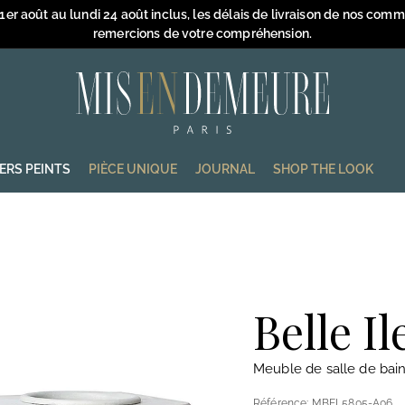
 1er août au lundi 24 août inclus, les délais de livraison de nos com
remercions de votre compréhension.
Diaporama
Pause
M
i
s
e
IERS PEINTS
PIÈCE UNIQUE
JOURNAL
SHOP THE LOOK
n
D
e
m
e
u
Belle Il
r
e
Meuble de salle de bai
Référence:
MBEL5805-A06