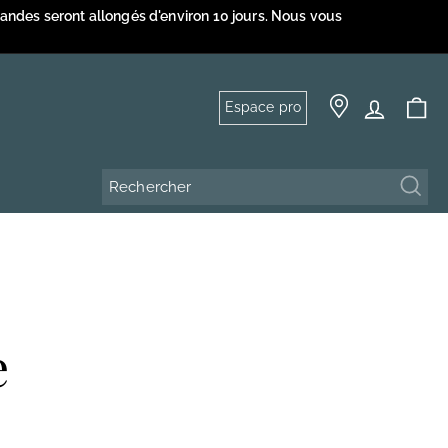
mandes seront allongés d'environ 10 jours. Nous vous
Espace pro
Rech
e
n