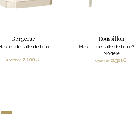
Bergerac
Roussillon
Meuble de salle de bain
Meuble de salle de bain 
Modèle
2.100€
À
2.311€
À
À partir de
À partir de
p
p
a
a
r
r
t
t
i
i
r
r
d
d
e
e
2
2
.