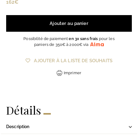
Prix
162€
162€
régulier
Ajouter au panier
Possibilité de paiement
en 3x sans frais
pour les
paniers de 350€ à 2000€ via
AJOUTER À LA LISTE DE SOUHAITS
Imprimer
Détails
Description