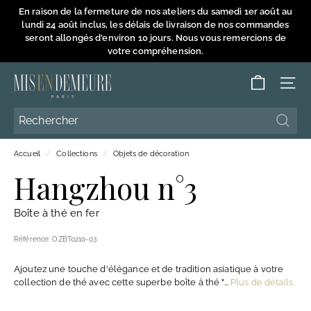
Passer
En raison de la fermeture de nos ateliers du samedi 1er août au
au
lundi 24 août inclus, les délais de livraison de nos commandes
Diaporama
contenu
seront allongés d'environ 10 jours. Nous vous remercions de
Pause
votre compréhension.
M
NAVI
i
s
Reche
Reche
e
Accueil
/
Collections
/
Objets de décoration
n
Hangzhou n°3
D
e
Boîte à thé en fer
m
e
Référence:
OZBT0210-03
u
Ajoutez une touche d'élégance et de tradition asiatique à votre
r
collection de thé avec cette superbe boîte à thé "...
Plus de détails
e