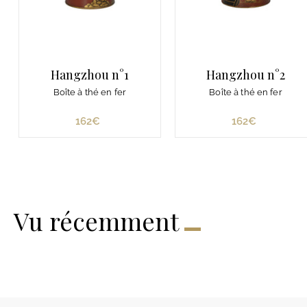
Hangzhou n°1
Hangzhou n°2
Boîte à thé en fer
Boîte à thé en fer
162€
1
162€
1
6
6
2
2
€
€
Vu récemment