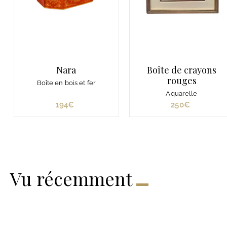
Nara
Boîte de crayons
rouges
Boîte en bois et fer
Aquarelle
194€
1
250€
2
9
5
4
0
€
€
Vu récemment