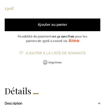
Prix
130€
130€
régulier
Ajouter au panier
Possibilité de paiement
en 3x sans frais
pour les
paniers de 350€ à 2000€ via
AJOUTER À LA LISTE DE SOUHAITS
Imprimer
Détails
Description