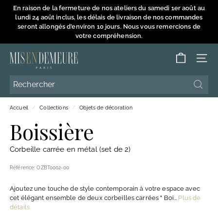
Passer
En raison de la fermeture de nos ateliers du samedi 1er août au
au
lundi 24 août inclus, les délais de livraison de nos commandes
Diaporama
contenu
seront allongés d'environ 10 jours. Nous vous remercions de
Pause
votre compréhension.
M
NAVI
i
s
Reche
Reche
e
Accueil
/
Collections
/
Objets de décoration
n
Boissière
D
e
Corbeille carrée en métal (set de 2)
m
e
Référence:
OZBT0002-00
u
Ajoutez une touche de style contemporain à votre espace avec
r
cet élégant ensemble de deux corbeilles carrées " Boi...
Plus de
e
détails