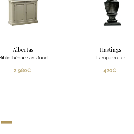
Albertas
Hastings
Bibliothèque sans fond
Lampe en fer
2.980€
2
420€
4
.
2
9
0
8
€
0
€