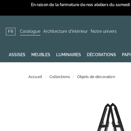
Passer
En raison de la fermeture de nos ateliers du samedi
au
contenu
Catalogue
Architecture d'intérieur
Notre univers
FR
ASSISES
MEUBLES
LUMINAIRES
DÉCORATIONS
PAP
Accueil
/
Collections
/
Objets de décoration