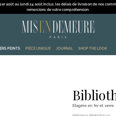
 1er août au lundi 24 août inclus, les délais de livraison de nos com
remercions de votre compréhension.
Diaporama
Pause
M
i
s
e
IERS PEINTS
PIÈCE UNIQUE
JOURNAL
SHOP THE LOOK
n
D
e
m
e
u
Bibliot
r
e
Etagère en fer et verre
Référence:
MHAS1870-00