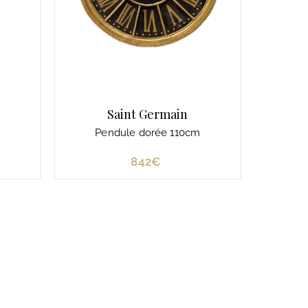
Saint Germain
Pendule dorée 110cm
842€
8
4
2
€