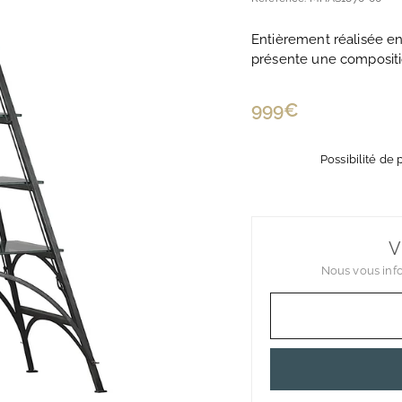
Entièrement réalisée en 
présente une compositio
Prix
999€
999€
régulier
Possibilité de
V
Nous vous info