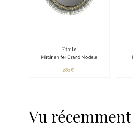
Etoile
Miroir en fer Grand Modèle
281€
2
8
1
€
Vu récemment