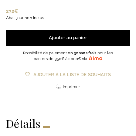
Prix
232€
232€
régulier
Abat-jour non inclus
Ajouter au panier
Possibilité de paiement
en 3x sans frais
pour les
paniers de 350€ à 2000€ via
AJOUTER À LA LISTE DE SOUHAITS
Imprimer
Détails