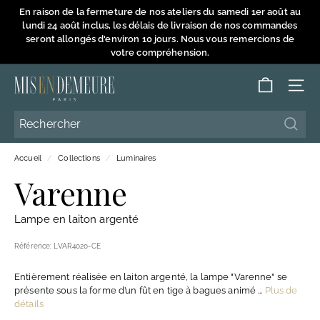
Passer
En raison de la fermeture de nos ateliers du samedi 1er août au
au
lundi 24 août inclus, les délais de livraison de nos commandes
Diaporama
contenu
seront allongés d'environ 10 jours. Nous vous remercions de
Pause
votre compréhension.
M
NAVI
i
s
Reche
Reche
e
Accueil
/
Collections
/
Luminaires
n
Varenne
D
e
Lampe en laiton argenté
m
e
Référence:
LVAR4020-CE
u
Entièrement réalisée en laiton argenté, la lampe "Varenne" se
r
présente sous la forme d’un fût en tige à bagues animé ...
Plus de
e
détails