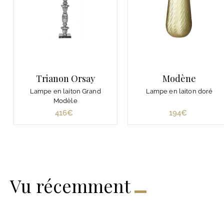
Trianon Orsay
Modène
Lampe en laiton Grand
Lampe en laiton doré
Modèle
416€
4
194€
1
1
9
6
4
€
€
Vu récemment