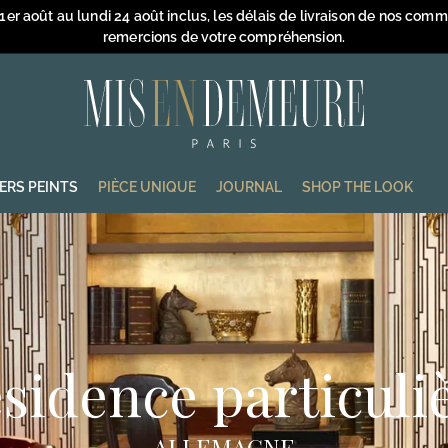
 1er août au lundi 24 août inclus, les délais de livraison de nos com
remercions de votre compréhension.
Diaporama
Pause
M
i
s
e
IERS PEINTS
PIÈCE UNIQUE
JOURNAL
SHOP THE LOOK
n
D
e
m
e
u
sidence particuli
r
e
ALLEMAGNE