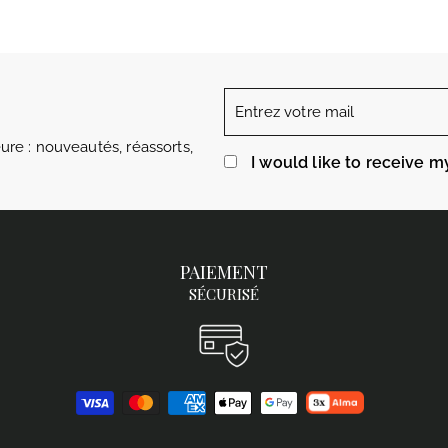
Entrez
votre
re : nouveautés, réassorts,
mail
I would like to receive m
PAIEMENT
SÉCURISÉ