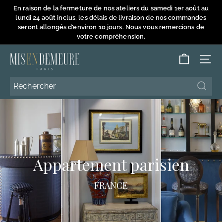
Passer
En raison de la fermeture de nos ateliers du samedi 1er août au
au
lundi 24 août inclus, les délais de livraison de nos commandes
Diaporama
contenu
seront allongés d'environ 10 jours. Nous vous remercions de
Pause
votre compréhension.
M
NAVI
i
s
Reche
Reche
e
n
D
e
m
Appartement parisien
e
u
FRANCE
r
e