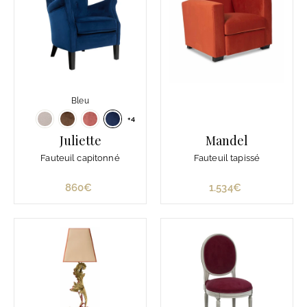
Bleu
+4
Juliette
Mandel
Fauteuil capitonné
Fauteuil tapissé
860€
8
1.534€
1
6
.
0
5
€
3
4
€