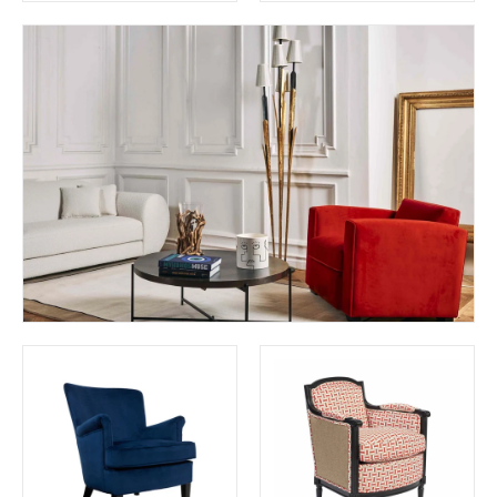
.
9
4
5
9
€
5
€