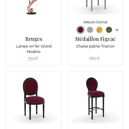
Velours Grenat
+1
Bruges
Médaillon Figeac
Lampe en fer Grand
Chaise patine Trianon
Modèle
750€
7
780€
7
5
8
0
0
€
€