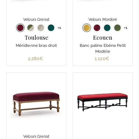
Velours Grenat
Velours Mordoré
+1
+1
Toulouse
Ecouen
Méridienne bras droit
Banc patine Ebène Petit
Modèle
2.280€
2
1.120€
1
.
.
2
1
8
2
0
0
€
€
Velours Grenat