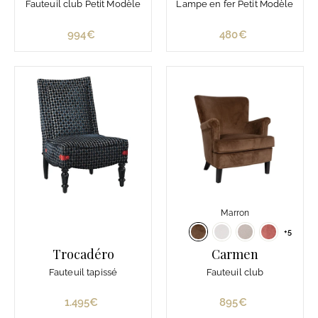
Fauteuil club Petit Modèle
Lampe en fer Petit Modèle
994€
9
480€
4
9
8
4
0
€
€
Marron
+5
Trocadéro
Carmen
Fauteuil tapissé
Fauteuil club
1.495€
1
895€
8