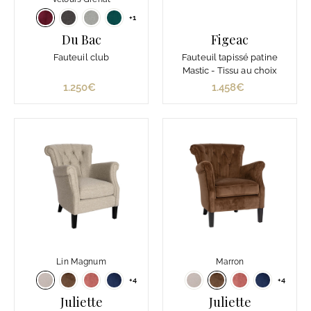
+1
Du Bac
Figeac
Fauteuil club
Fauteuil tapissé patine
Mastic - Tissu au choix
1.250€
1
1.458€
1
.
.
2
4
5
5
0
8
€
€
Lin Magnum
Marron
+4
+4
Juliette
Juliette