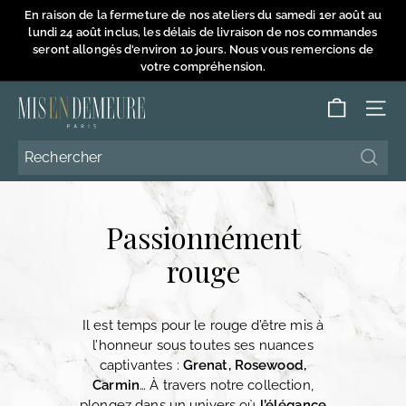
Passer
En raison de la fermeture de nos ateliers du samedi 1er août au
au
lundi 24 août inclus, les délais de livraison de nos commandes
Diaporama
contenu
seront allongés d'environ 10 jours. Nous vous remercions de
Pause
votre compréhension.
M
NAVI
i
s
Reche
Reche
e
n
Passionnément
D
e
rouge
m
e
Il est temps pour le rouge d’être mis à
u
l’honneur sous toutes ses nuances
r
captivantes :
Grenat, Rosewood,
e
Carmin
… À travers notre collection,
plongez dans un univers où
l’élégance