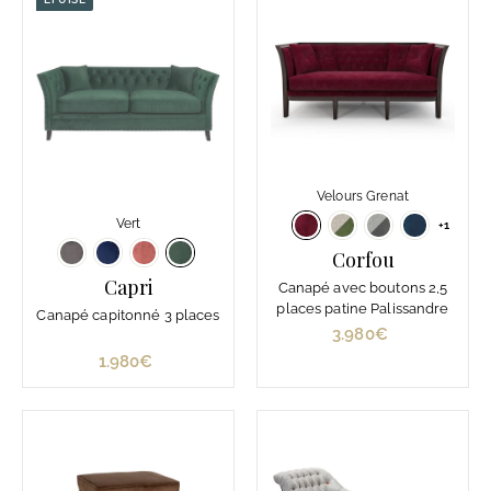
Velours Grenat
Vert
+1
Corfou
Capri
Canapé avec boutons 2,5
places patine Palissandre
Canapé capitonné 3 places
3.980€
3
.
1.980€
1
9
.
8
9
0
8
€
0
€