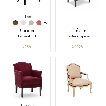
Bleu
+5
Carmen
Théatre
Fauteuil club
Fauteuil tapissé
895€
8
1.990€
1
9
.
5
9
€
9
0
€
Velours Grenat