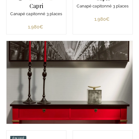
Capri
Canapé capitonné 3 places
Canapé capitonné 3 places
1.980€
1
.
1.980€
1
9
.
8
9
0
8
€
0
€
ÉPUISÉ