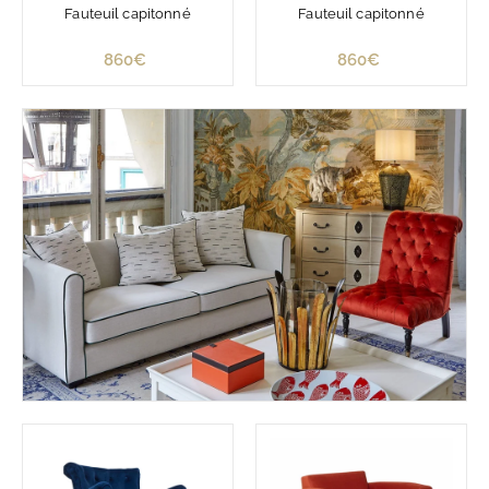
Fauteuil capitonné
Fauteuil capitonné
860€
8
860€
8
6
6
0
0
€
€