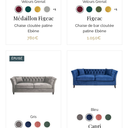
Velours Grenat
Velours Grenat
+1
+1
Médaillon Figeac
Figeac
Chaise cloutée patine
Chaise de bar cloutée
Ebène
patine Ebène
780€
7
1.050€
1
8
.
0
0
€
5
ÉPUISÉ
0
€
Bleu
Gris
Capri