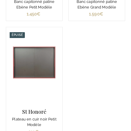
Banc capitonné patine
Banc capitonné patine
Ebène Petit Modèle
Ebène Grand Modèle
1.450€
1
1.590€
1
.
.
4
5
5
9
ÉPUISÉ
0
0
€
€
St Honoré
Plateau en cuir noir Petit
Modèle