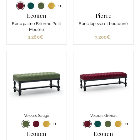
+1
Ecouen
Pierre
Banc patine Brienne Petit
Banc tapissé et boutonné
Modèle
1.280€
1
3.200€
3
.
.
2
2
8
0
0
0
€
€
Velours Sauge
Velours Grenat
+1
+1
Ecouen
Ecouen