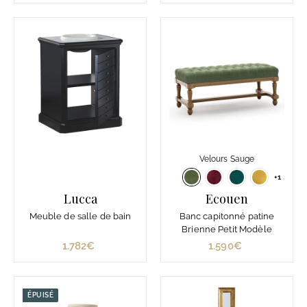
.
3
3
2
2
€
6
€
Velours Sauge
+1
Lucca
Ecouen
Meuble de salle de bain
Banc capitonné patine
Brienne Petit Modèle
1.782€
1
1.590€
1
.
.
7
5
8
9
ÉPUISÉ
2
0