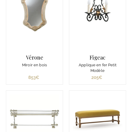
r
d
e
2
.
1
0
0
Vérone
Figeac
€
Miroir en bois
Applique en fer Petit
Modèle
853€
8
205€
2
5
0
3
5
€
€