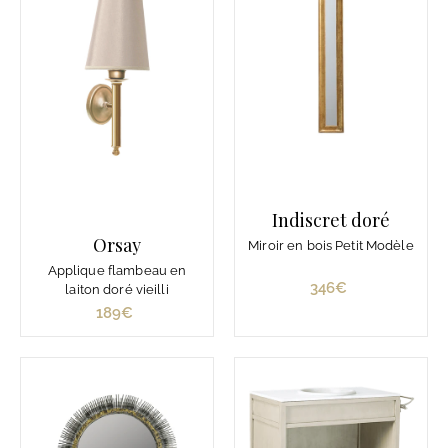
€
€
Indiscret doré
Orsay
Miroir en bois Petit Modèle
Applique flambeau en
346€
3
laiton doré vieilli
4
189€
1
6
8
€
9
€