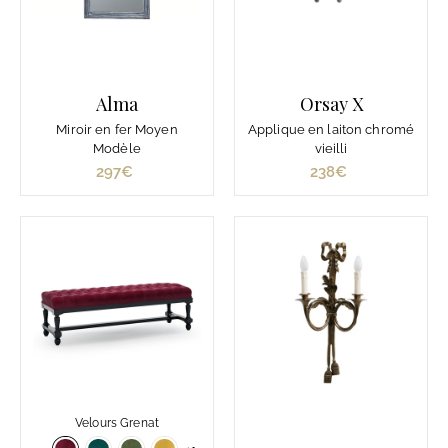
.
3
1
1
Alma
Orsay X
€
Miroir en fer Moyen
Applique en laiton chromé
Modèle
vieilli
297€
2
238€
2
9
3
7
8
€
€
Velours Grenat