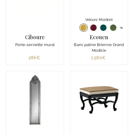
Velours Mordoré
+1
Ciboure
Ecouen
Porte-serviette mural
Banc patine Brienne Grand
Modèle
286€
2
1.580€
1
8
.
6
5
€
8
0
€