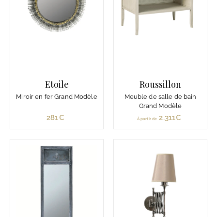
Etoile
Roussillon
Miroir en fer Grand Modèle
Meuble de salle de bain
Grand Modèle
281€
2
2.311€
À
À partir de
8
p
1
a
€
r
t
i
r
d
e
2