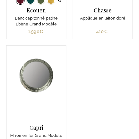
+1
Ecouen
Chasse
Banc capitonné patine
Applique en laiton doré
Ebène Grand Modèle
1.590€
1
410€
4
.
1
5
0
9
€
0
€
Capri
Miroir en fer Grand Modèle