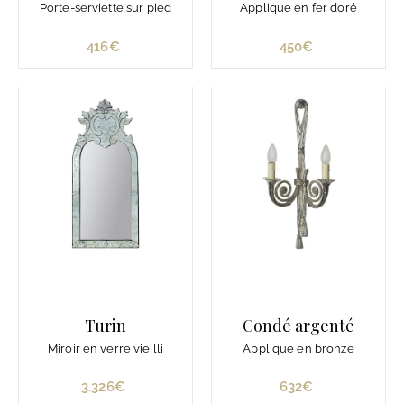
Porte-serviette sur pied
Applique en fer doré
416€
4
450€
4
1
5
6
0
€
€
Turin
Condé argenté
Miroir en verre vieilli
Applique en bronze
3.326€
3
632€
6