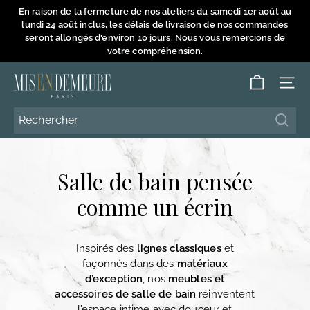
Passer
En raison de la fermeture de nos ateliers du samedi 1er août au
au
lundi 24 août inclus, les délais de livraison de nos commandes
Diaporama
contenu
seront allongés d'environ 10 jours. Nous vous remercions de
Pause
votre compréhension.
M
NAVI
i
s
Reche
Reche
e
n
Salle de bain pensée
D
e
comme un écrin
m
e
Inspirés des
lignes classiques
et
u
façonnés dans des
matériaux
r
d’exception
, nos
meubles et
e
accessoires de salle de bain
réinventent
l’espace intime avec douceur et