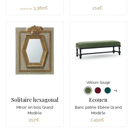
3.380€
À
214€
2
À partir de
p
1
a
4
r
€
t
i
r
d
e
3
.
3
Velours Sauge
8
+1
0
Solitaire hexagonal
Ecouen
€
Miroir en bois Grand
Banc patine Ebène Grand
Modèle
Modèle
297€
2
1.450€
1
9
.