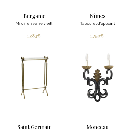
Bergame
Nîmes
Miroir en verre vieilli
Tabouret d'appoint
1.283€
1
1.750€
1
.
.
2
7
8
5
3
0
€
€
Saint Germain
Monceau