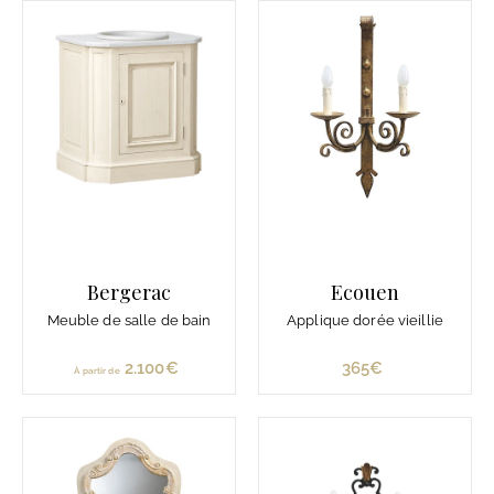
7
4
€
5
0
€
Bergerac
Ecouen
Meuble de salle de bain
Applique dorée vieillie
2.100€
À
365€
3
À partir de
p
6
a
5
r
€
t
i