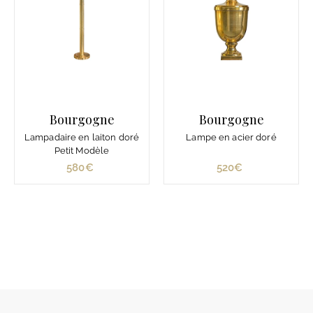
Bourgogne
Bourgogne
Lampadaire en laiton doré
Lampe en acier doré
Petit Modèle
580€
5
520€
5
8
2
0
0
€
€