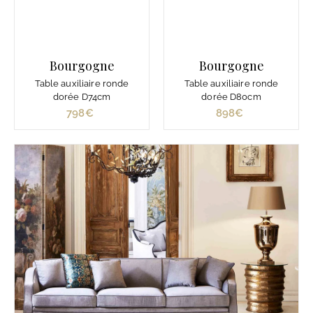
Bourgogne
Bourgogne
Table auxiliaire ronde
Table auxiliaire ronde
dorée D74cm
dorée D80cm
798€
7
898€
8
9
9
8
8
€
€