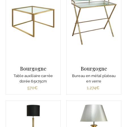
Bourgogne
Bourgogne
Table auxiliaire carrée
Bureau en métal plateau
dorée 65x75cm
en verre
570€
5
1.274€
1
7
.
0
2
€
7
4
€