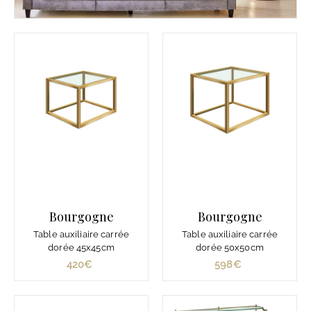
Bourgogne
Bourgogne
Table auxiliaire carrée
Table auxiliaire carrée
dorée 45x45cm
dorée 50x50cm
420€
4
598€
5
2
9
0
8
€
€