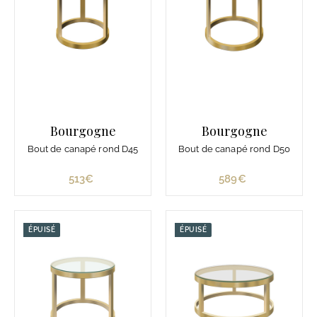
Bourgogne
Bourgogne
Bout de canapé rond D45
Bout de canapé rond D50
513€
5
589€
5
1
8
3
9
€
€
ÉPUISÉ
ÉPUISÉ