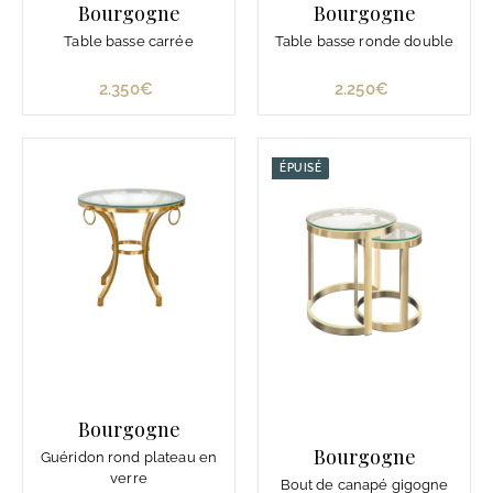
Bourgogne
Bourgogne
Table basse carrée
Table basse ronde double
2.350€
2
2.250€
2
.
.
3
2
5
5
ÉPUISÉ
0
0
€
€
Bourgogne
Bourgogne
Guéridon rond plateau en
verre
Bout de canapé gigogne