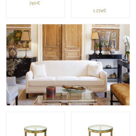
740€
7
4
1.274€
1
0
.
€
2
7
4
€