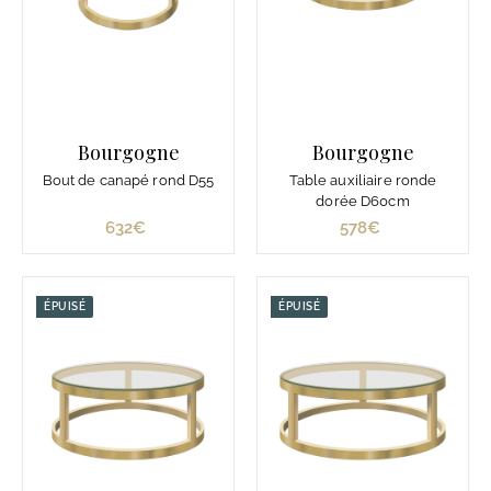
Bourgogne
Bourgogne
Bout de canapé rond D55
Table auxiliaire ronde
dorée D60cm
632€
6
578€
5
3
7
2
8
€
€
ÉPUISÉ
ÉPUISÉ