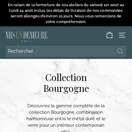
Passer
En raison de la fermeture de nos ateliers du samedi 1er août au
au
lundi 24 août inclus, les délais de livraison de nos commandes
Diaporama
contenu
seront allongés d'environ 10 jours. Nous vous remercions de
Pause
votre compréhension.
M
NAVI
i
s
Reche
Reche
e
n
Collection
D
e
Bourgogne
m
e
Découvrez la gamme complète de la
u
collection Bourgogne, combinaison
r
harmonieuse entre le métal doré et le
e
verre pour un intérieur contemporain
chic.